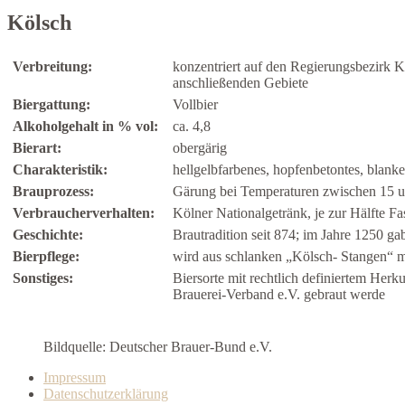
Kölsch
Verbreitung:
konzentriert auf den Regierungsbezirk K
anschließenden Gebiete
Biergattung:
Vollbier
Alkoholgehalt in % vol:
ca. 4,8
Bierart:
obergärig
Charakteristik:
hellgelbfarbenes, hopfenbetontes, blanke
Brauprozess:
Gärung bei Temperaturen zwischen 15 und
Verbraucherverhalten:
Kölner Nationalgetränk, je zur Hälfte F
Geschichte:
Brautradition seit 874; im Jahre 1250 g
Bierpflege:
wird aus schlanken „Kölsch- Stangen“ mi
Sonstiges:
Biersorte mit rechtlich definiertem Herk
Brauerei-Verband e.V. gebraut werde
Bildquelle: Deutscher Brauer-Bund e.V.
Impressum
Datenschutzerklärung